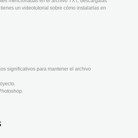
uentes mencionadas en el archivo TXT, descárgalas
í
tienes un videotutorial sobre cómo instalarlas en
os significativos para mantener el archivo
oyecto.
 Photoshop.
s