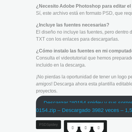
¿Necesito Adobe Photoshop para editar el
Sí, este archivo está en formato PSD, que req
¿Incluye las fuentes necesarias?
El diseño no incluye las fuentes, pero dentr
TXT con los enlaces para descargarlas.
¿Cómo instalo las fuentes en mi computa
Consulta el videotutorial que hemos preparado
incluido en la descarga.
¡No pierdas la oportunidad de tener un logo 
amigos
! Descarga ahora esta plantilla editab
proyectos.
Descargar “#0154 spidey y sus sorpr
0154.zip – Descargado 3982 veces – 1,
PSD
Spidey