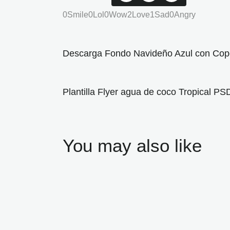
0
Smile
0
Lol
0
Wow
2
Love
1
Sad
0
Angry
Descarga Fondo Navideño Azul con Cop
Plantilla Flyer agua de coco Tropical PS
You may also like