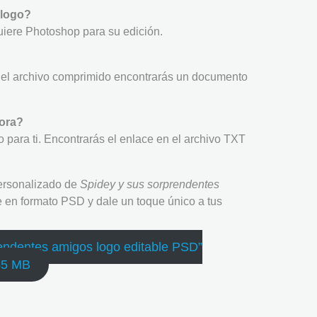
 logo?
uiere Photoshop para su edición.
o del archivo comprimido encontrarás un documento
dora?
 para ti. Encontrarás el enlace en el archivo TXT
personalizado de
Spidey y sus sorprendentes
le en formato PSD y dale un toque único a tus
endentes amigos logo editable PSD”
55 MB