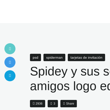
psd
spiderman
tarjetas de invitación
Spidey y sus 
amigos logo e
2936
3
Share