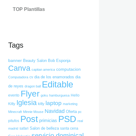
TOP Plantillas
Tags
banner
Beauty Salon
Bob Esponja
Canva
computacion
capitan america
dia de los enamorados
dia
cv
Computadora
Editable
de reyes
dragon ball
Flyer
evento
goku
hamburguesa
Hello
Iglesia
laptop
Kitty
kitty
marketing
Navidad
Oferta
Minecraft
Minnie Mouse
pc
Post
PSD
primicias
pitufos
real
Salon de belleza
safari
santa cena
madrid
servicio dominical