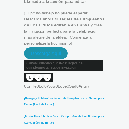
Llamado a la acción para editar
¡El pitufo-festejo no puede esperar!
Descarga ahora tu
Tarjeta de Cumpleaños
de Los Pitufos editable en Canva
y crea
la invitación perfecta para la celebración
más alegre de la aldea. ¡Comienza a
personalizarla hoy mismo!
Descarga Aquí
Canva
Editable
pitufos
Post
Tarjeta de
cumpleaños
tarjeta de invitacion
0
Smile
0
Lol
0
Wow
0
Love
0
Sad
0
Angry
¡Navega y Celebra! Invitación de Cumpleaños de Moana para
Canva (Fácil de Editar)
¡Pitufo Fiesta! Invitación de Cumpleaños de Los Pitufos para
Canva (Fácil de Editar)