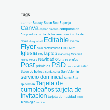
Tags
banner
Beauty Salon
Bob Esponja
Canva
computacion
capitan america
dia de los enamorados
dia de
cv
Computadora
Editable
reyes
dragon ball
evento
Flyer
goku
hamburguesa
Hello Kitty
Iglesia
laptop
kitty
marketing
Minecraft
Navidad
Oferta
Minnie Mouse
pc
pitufos
Post
PSD
primicias
safari
real madrid
Salon de belleza
San Valentin
santa cena
servicio dominical
Spa
Sonic
Tarjeta de
spiderman
cumpleaños
tarjeta de
invitacion
tarjeta de navidad
Tech
Tecnologia
webinar