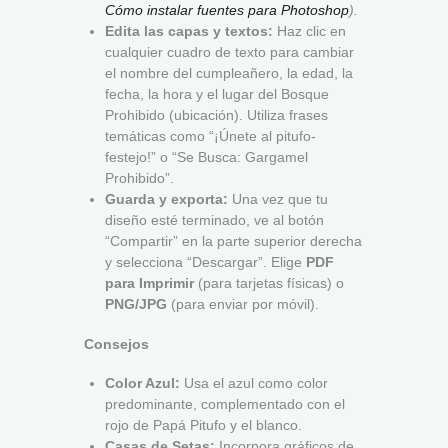
Cómo instalar fuentes para Photoshop
).
Edita las capas y textos:
Haz clic en
cualquier cuadro de texto para cambiar
el nombre del cumpleañero, la edad, la
fecha, la hora y el lugar del Bosque
Prohibido (ubicación). Utiliza frases
temáticas como “¡Únete al pitufo-
festejo!” o “Se Busca: Gargamel
Prohibido”.
Guarda y exporta:
Una vez que tu
diseño esté terminado, ve al botón
“Compartir” en la parte superior derecha
y selecciona “Descargar”. Elige
PDF
para Imprimir
(para tarjetas físicas) o
PNG/JPG
(para enviar por móvil).
Consejos
Color Azul:
Usa el azul como color
predominante, complementado con el
rojo de Papá Pitufo y el blanco.
Casas de Setas:
Incorpora gráficos de