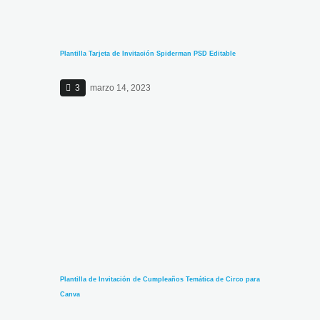
Plantilla Tarjeta de Invitación Spiderman PSD Editable
3
marzo 14, 2023
Plantilla de Invitación de Cumpleaños Temática de Circo para
Canva