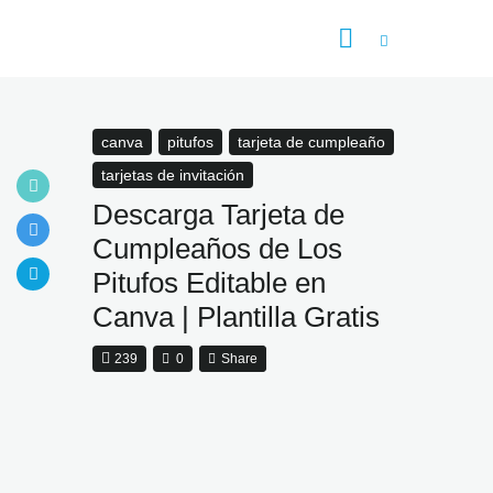
Inicio
Tarjetas de Invitación
Flyer
canva
pitufos
tarjeta de cumpleaño
PSD
tarjetas de invitación
Vector
Descarga Tarjeta de
Categoría
Cumpleaños de Los
Pitufos Editable en
Canva | Plantilla Gratis
239
0
Share