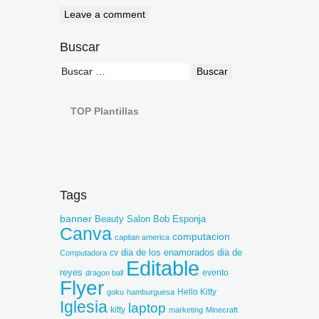
Buscar
TOP Plantillas
Tags
banner
Beauty Salon
Bob Esponja
Canva
computacion
capitan america
dia de los enamorados
dia de
cv
Computadora
Editable
reyes
dragon ball
evento
Flyer
goku
hamburguesa
Hello Kitty
Iglesia
laptop
kitty
marketing
Minecraft