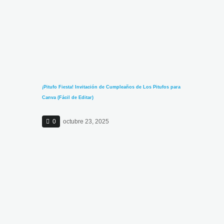
¡Pitufo Fiesta! Invitación de Cumpleaños de Los Pitufos para
Canva (Fácil de Editar)
0
octubre 23, 2025