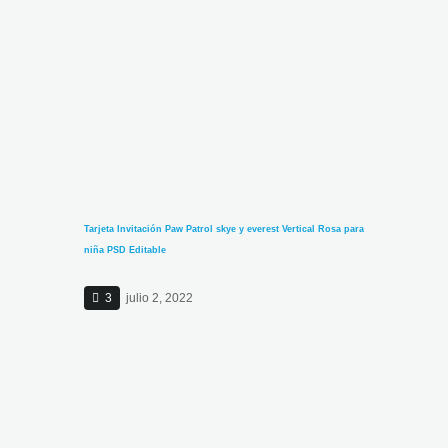
Tarjeta Invitación Paw Patrol skye y everest Vertical Rosa para
niña PSD Editable
3
julio 2, 2022