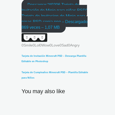
Descargar “#0206 Tarjeta de
Invitación de Minie para niñas PSD”
Tarjeta-de-Invitacion-de-Minie-para-
ninas-PSD-copia.png – Descargado
869 veces – 1,07 MB
0
Smile
0
Lol
0
Wow
0
Love
0
Sad
0
Angry
Tarjeta de Invitación Minecraft PSD – Descarga Plantilla
Editable en Photoshop
Tarjeta de Cumpleaños Minecraft PSD – Plantilla Editable
para Niños
You may also like