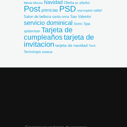
Navidad
Oferta
Minnie Mouse
pc
pitufos
Post
PSD
primicias
safari
real madrid
Salon de belleza
San Valentin
santa cena
servicio dominical
Spa
Sonic
Tarjeta de
spiderman
cumpleaños
tarjeta de
invitacion
tarjeta de navidad
Tech
Tecnologia
webinar
Freepsai es un banco de recursos