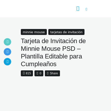
Inicio
Tarjetas de Invitación
Flyer
minnie mouse
tarjetas de invitación
PSD
Tarjeta de Invitación de
Vector
Minnie Mouse PSD –
Categoría
Plantilla Editable para
Cumpleaños
815
0
Share